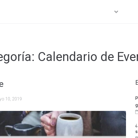
COTERAPIA
TALLERES Y CONFERENCIAS
CON
egoría:
Calendario de Eve
e
P
o 10, 2019
g
¿
s