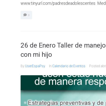
www.tinyurl.com/padresdeadolescentes Medellí
0
26 de Enero Taller de manejo
con mi hijo
By
UserEspaPsy
In
Calendario de Eventos
Posted
abr