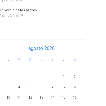
julio 25, 2019
l divorcio de los padres
junio 21, 2019
agosto 2026
L
M
X
J
V
S
D
1
2
3
4
5
6
7
8
9
10
11
12
13
14
15
16