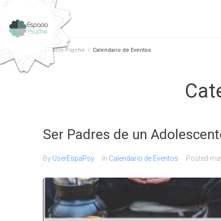
HOME
PSI
Espacio Psyche
/
Calendario de Eventos
Cat
Ser Padres de un Adolescent
By
UserEspaPsy
In
Calendario de Eventos
Posted
may